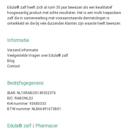
Edula® zalf heeft zich al ruim 35 jaar bewezen als een kwalitatief
hoogwaardig product met echte resultaten. Het is een multi toepasbare
zalf die in samenwerking met vooraanstaande dermatologen is
ontwikkeld en die bij vele duizenden klanten zijn waarde heeft bewezen.
Informatie
Verzend informatie
Veelgestelde Vragen over Edula® zalf
Blog
Contact
Bedrijfsgegevens
IBAN: NL10RABO0140352376
BIC: RABONL2U
KvK-nummer: 93680333
BTW-nummer: NL866491673B01
Edula® zalf | Pharmacer