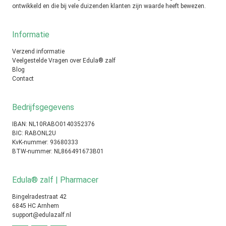
ontwikkeld en die bij vele duizenden klanten zijn waarde heeft bewezen.
Informatie
Verzend informatie
Veelgestelde Vragen over Edula® zalf
Blog
Contact
Bedrijfsgegevens
IBAN: NL10RABO0140352376
BIC: RABONL2U
KvK-nummer: 93680333
BTW-nummer: NL866491673B01
Edula® zalf | Pharmacer
Bingelradestraat 42
6845 HC Arnhem
support@edulazalf.nl