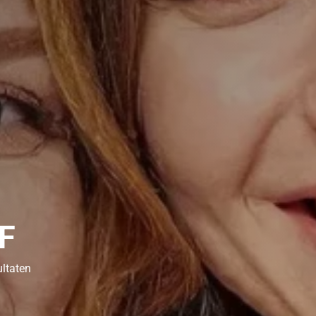
F
ultaten