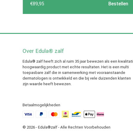
5.00
uit 5
€
89,95
Bestellen
Over Edula® zalf
Edula® zalf heeft zich al ruim 35 jaar bewezen als een kwalitat
hoogwaardig product met echte resultaten. Het is een multi
toepasbare zalf die in samenwerking met vooraanstaande
dermatologen is ontwikkeld en die bij vele duizenden klanten
zijn waarde heeft bewezen.
Betaalmogelijkheden
© 2026 - Edula®zalf - Alle Rechten Voorbehouden