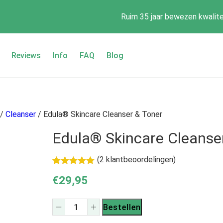
Ruim 35 jaar bewezen kwalite
Reviews
Info
FAQ
Blog
/
Cleanser
/ Edula® Skincare Cleanser & Toner
Edula® Skincare Cleanse
(
2
klantbeoordelingen)
Gewaardeerd
2
€
29,95
5.00
op 5
gebaseerd
op
klant
Edula®
waarderingen
Bestellen
Skincare
Cleanser