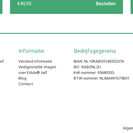
5.00
uit 5
€
49,95
Bestellen
Informatie
Bedrijfsgegevens
ief
Verzend informatie
IBAN: NL10RABO0140352376
Veelgestelde Vragen
BIC: RABONL2U
over Edula® zalf
KvK-nummer: 93680333
Blog
BTW-nummer: NL866491673B01
Contact
Alge