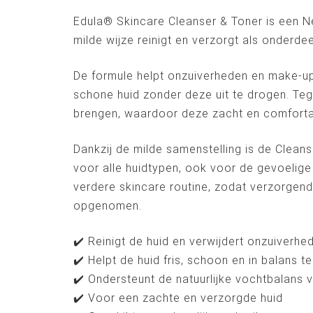
&
Edula® Skincare Cleanser & Toner is een N
Toner
aantal
milde wijze reinigt en verzorgt als onderdee
De formule helpt onzuiverheden en make-up 
schone huid zonder deze uit te drogen. Tegel
brengen, waardoor deze zacht en comforta
Dankzij de milde samenstelling is de Cleans
voor alle huidtypen, ook voor de gevoelige 
verdere skincare routine, zodat verzorge
opgenomen.
✔️ Reinigt de huid en verwijdert onzuiverh
✔️ Helpt de huid fris, schoon en in balans t
✔️ Ondersteunt de natuurlijke vochtbalans 
✔️ Voor een zachte en verzorgde huid