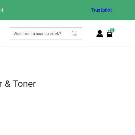
it
Trustpilot
0
r & Toner