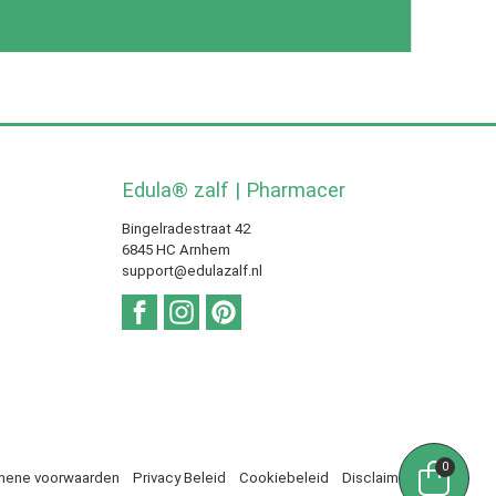
Edula® zalf | Pharmacer
Bingelradestraat 42
6845 HC Arnhem
support@edulazalf.nl
0
mene voorwaarden
Privacy Beleid
Cookiebeleid
Disclaimer