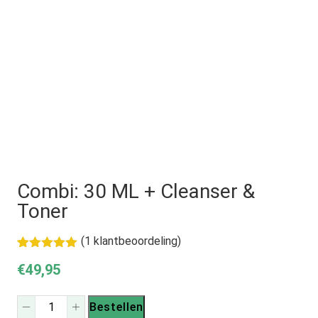
Combi: 30 ML + Cleanser &
Toner
(
1
klantbeoordeling)
Gewaardeerd
1
€
49,95
5.00
op 5
gebaseerd
op
klant
Combi:
waardering
Bestellen
30