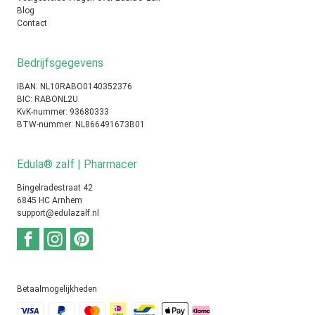
Blog
Contact
Bedrijfsgegevens
IBAN: NL10RABO0140352376
BIC: RABONL2U
KvK-nummer: 93680333
BTW-nummer: NL866491673B01
Edula® zalf | Pharmacer
Bingelradestraat 42
6845 HC Arnhem
support@edulazalf.nl
Betaalmogelijkheden