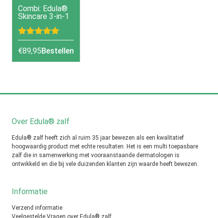
Combi: Edula®
Skincare 3-in-1
Gewaardeerd
5.00
uit 5
€
89,95
Bestellen
Over Edula® zalf
Edula® zalf heeft zich al ruim 35 jaar bewezen als een kwalitatief
hoogwaardig product met echte resultaten. Het is een multi toepasbare
zalf die in samenwerking met vooraanstaande dermatologen is
ontwikkeld en die bij vele duizenden klanten zijn waarde heeft bewezen.
Informatie
Verzend informatie
Veelgestelde Vragen over Edula® zalf