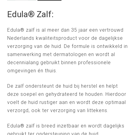
ML
+
Edula® Zalf:
Cleanser
&
Toner
Edula® zalf is al meer dan 35 jaar een vertrouwd
aantal
Nederlands kwaliteitsproduct voor de dagelijkse
verzorging van de huid. De formule is ontwikkeld in
samenwerking met dermatologen en wordt al
decennialang gebruikt binnen professionele
omgevingen én thuis.
De zalf ondersteunt de huid bij herstel en helpt
deze soepel en gehydrateerd te houden. Hierdoor
voelt de huid rustiger aan en wordt deze optimaal
verzorgd, ook ter verzorging van littekens.
Edula® zalf is breed inzetbaar en wordt dagelijks
gebruikt ter ondersteuning van de huid,