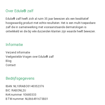
Over Edula® zalf
Edula® zalf heeft zich al ruim 35 jaar bewezen als een kwalitatief
hoogwaardig product met echte resultaten. Het is een multi toepasbare
zalf die in samenwerking met vooraanstaande dermatologen is
ontwikkeld en die bij vele duizenden klanten zijn waarde heeft bewezen.
Informatie
Verzend informatie
Veelgestelde Vragen over Edula® zalf
Blog
Contact
Bedrijfsgegevens
IBAN: NL10RABO0140352376
BIC: RABONL2U
KvK-nummer: 93680333
BTW-nummer: NL866491673B01