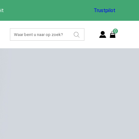
it
Trustpilot
0