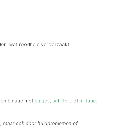
den, wat roodheid veroorzaakt.
.
 combinatie met
bultjes
,
schilfers
of
irritatie
.
en, maar ook door huidproblemen of