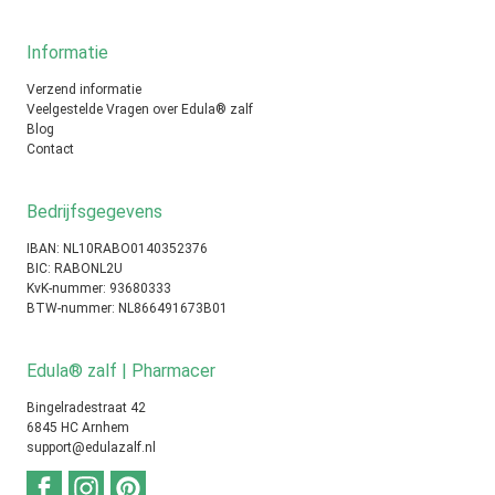
Informatie
Verzend informatie
Veelgestelde Vragen over Edula® zalf
Blog
Contact
Bedrijfsgegevens
IBAN: NL10RABO0140352376
BIC: RABONL2U
KvK-nummer: 93680333
BTW-nummer: NL866491673B01
Edula® zalf | Pharmacer
Bingelradestraat 42
6845 HC Arnhem
support@edulazalf.nl