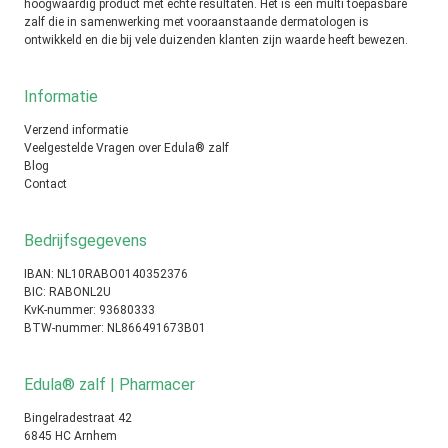
hoogwaardig product met echte resultaten. Het is een multi toepasbare
zalf die in samenwerking met vooraanstaande dermatologen is
ontwikkeld en die bij vele duizenden klanten zijn waarde heeft bewezen.
Informatie
Verzend informatie
Veelgestelde Vragen over Edula® zalf
Blog
Contact
Bedrijfsgegevens
IBAN: NL10RABO0140352376
BIC: RABONL2U
KvK-nummer: 93680333
BTW-nummer: NL866491673B01
Edula® zalf | Pharmacer
Bingelradestraat 42
6845 HC Arnhem