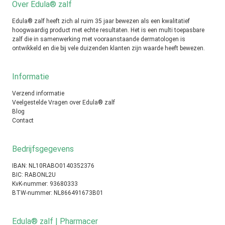
Over Edula® zalf
Edula® zalf heeft zich al ruim 35 jaar bewezen als een kwalitatief
hoogwaardig product met echte resultaten. Het is een multi toepasbare
zalf die in samenwerking met vooraanstaande dermatologen is
ontwikkeld en die bij vele duizenden klanten zijn waarde heeft bewezen.
Informatie
Verzend informatie
Veelgestelde Vragen over Edula® zalf
Blog
Contact
Bedrijfsgegevens
IBAN: NL10RABO0140352376
BIC: RABONL2U
KvK-nummer: 93680333
BTW-nummer: NL866491673B01
Edula® zalf | Pharmacer