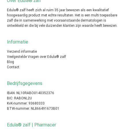
Over Edula® zalf
Edula® zalf heeft zich al ruim 35 jaar bewezen als een kwalitatief
hoogwaardig product met echte resultaten. Het is een multi toepasbare
zalf die in samenwerking met vooraanstaande dermatologen is
ontwikkeld en die bij vele duizenden klanten zijn waarde heeft bewezen.
Informatie
Verzend informatie
Veelgestelde Vragen over Edula® zalf
Blog
Contact
Bedrijfsgegevens
IBAN: NL10RABO0140352376
BIC: RABONL2U
KvK-nummer: 93680333
BTW-nummer: NL866491673B01
Edula® zalf | Pharmacer