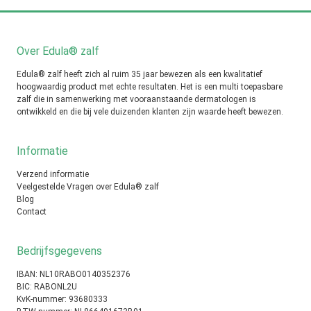
Over Edula® zalf
Edula® zalf heeft zich al ruim 35 jaar bewezen als een kwalitatief
hoogwaardig product met echte resultaten. Het is een multi toepasbare
zalf die in samenwerking met vooraanstaande dermatologen is
ontwikkeld en die bij vele duizenden klanten zijn waarde heeft bewezen.
Informatie
Verzend informatie
Veelgestelde Vragen over Edula® zalf
Blog
Contact
Bedrijfsgegevens
IBAN: NL10RABO0140352376
BIC: RABONL2U
KvK-nummer: 93680333