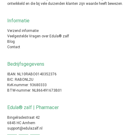
ontwikkeld en die bij vele duizenden klanten zijn waarde heeft bewezen.
Informatie
Verzend informatie
Veelgestelde Vragen over Edula® zalf
Blog
Contact
Bedrijfsgegevens
IBAN: NL10RABO0140352376
BIC: RABONL2U
KvK-nummer: 93680333
BTW-nummer: NL866491673B01
Edula® zalf | Pharmacer
Bingelradestraat 42
6845 HC Arnhem
support@edulazalf.nl