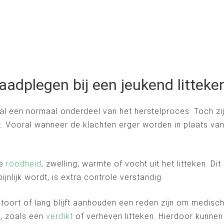
aadplegen bij een jeukend litteke
al een normaal onderdeel van het herstelproces. Toch zijn
t. Vooral wanneer de klachten erger worden in plaats v
de
roodheid
, zwelling, warmte of vocht uit het litteken. Di
ijnlijk wordt, is extra controle verstandig.
rstoort of lang blijft aanhouden een reden zijn om medis
l, zoals een
verdikt
of verheven litteken. Hierdoor kunnen