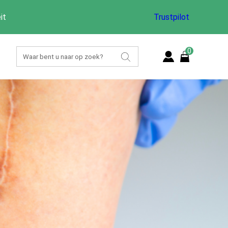
it
Trustpilot
0