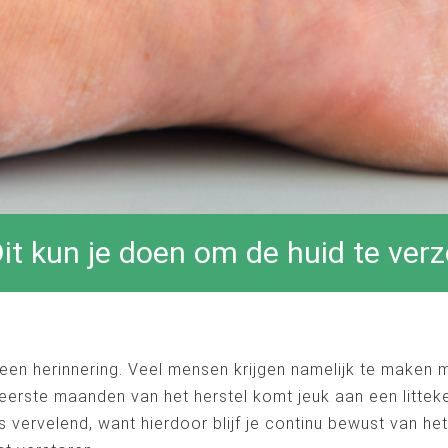
Dit kun je doen om de huid te ver
een herinnering. Veel mensen krijgen namelijk te maken me
de eerste maanden van het herstel komt jeuk aan een litte
 vervelend, want hierdoor blijf je continu bewust van het