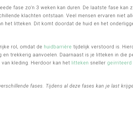
tweede fase zo’n 3 weken kan duren. De laatste fase kan 
chillende klachten ontstaan. Veel mensen ervaren niet al
n het litteken. Dit komt doordat de huid en het onderligg
rijke rol, omdat de
huidbarrière
tijdelijk verstoord is. H
g en trekkerig aanvoelen. Daarnaast is je litteken in die
g van kleding. Hierdoor kan het
litteken
sneller
geïrriteerd
schillende fases. Tijdens al deze fases kan je last krijg