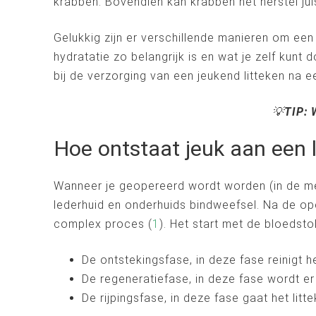
krabben. Bovendien kan krabben het herstel jui
Gelukkig zijn er verschillende manieren om een 
hydratatie zo belangrijk is en wat je zelf kun
bij de verzorging van een jeukend litteken na e
💡
TIP:
W
Hoe ontstaat jeuk aan een l
Wanneer je geopereerd wordt worden (in de me
lederhuid en onderhuids bindweefsel. Na de ope
complex proces (
1
). Het start met de bloeds
De ontstekingsfase, in deze fase reinigt 
De regeneratiefase, in deze fase wordt 
De rijpingsfase, in deze fase gaat het litte