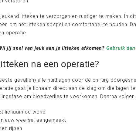
st verstoren.
jeukend litteken te verzorgen en rustiger te maken. In dit
t doen om het litteken soepel en comfortabel te houden. 
en operatie.
il jij snel van jeuk aan je litteken afkomen?
Gebruik dan
itteken na een operatie?
este gevallen) alle huidlagen door de chirurg doorgesn
ratie gaat je lichaam direct aan de slag om die lagen te
tollingsfase om bloedverlies te voorkomen. Daarna volge
het lichaam de wond
er nieuw weefsel aangemaakt
ken rijpen