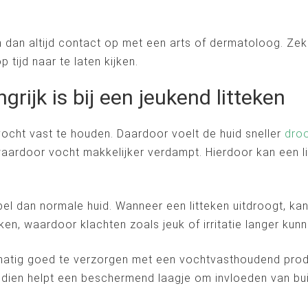
em dan altijd contact op met een arts of dermatoloog. Zeke
tijd naar te laten kijken.
rijk is bij een jeukend litteken
ocht vast te houden. Daardoor voelt de huid sneller
dro
 waardoor vocht makkelijker verdampt. Hierdoor kan een li
el dan normale huid. Wanneer een litteken uitdroogt, ka
eken, waardoor klachten zoals jeuk of irritatie langer ku
elmatig goed te verzorgen met een vochtvasthoudend prod
ien helpt een beschermend laagje om invloeden van buite