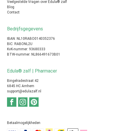
Veelgestelde Vragen over Edula® zalf
Blog
Contact
Bedrijfsgegevens
IBAN: NL10RABO0140352376
BIC: RABONL2U
KvK-nummer: 93680333
BTW-nummer: NL866491673B01
Edula® zalf | Pharmacer
Bingelradestraat 42
6845 HC Arnhem
support@edulazalf.nl
Betaalmogelijkheden