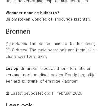
Ja, milde verzorging helpt de huid herstellen.
Wanneer naar de huisarts?
Bij ontstoken wondjes of langdurige klachten.
Bronnen
(1)
Pubmed:
The biomechanics of blade shaving
(2)
Pubmed:
The male beard hair and facial skin –
challenges for shaving
Let op:
dit artikel is bedoeld ter informatie en
vervangt nooit medisch advies. Raadpleeg altijd
een arts bij twijfel of ernstige klachten.
📅 Laatst geüpdatet op: 11 februari 2026
Lees ook: