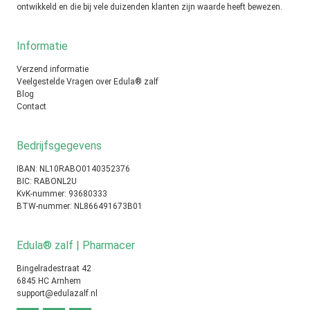
ontwikkeld en die bij vele duizenden klanten zijn waarde heeft bewezen.
Informatie
Verzend informatie
Veelgestelde Vragen over Edula® zalf
Blog
Contact
Bedrijfsgegevens
IBAN: NL10RABO0140352376
BIC: RABONL2U
KvK-nummer: 93680333
BTW-nummer: NL866491673B01
Edula® zalf | Pharmacer
Bingelradestraat 42
6845 HC Arnhem
support@edulazalf.nl