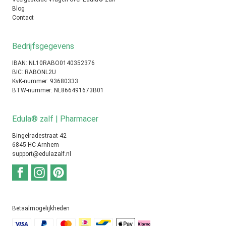
Blog
Contact
Bedrijfsgegevens
IBAN: NL10RABO0140352376
BIC: RABONL2U
KvK-nummer: 93680333
BTW-nummer: NL866491673B01
Edula® zalf | Pharmacer
Bingelradestraat 42
6845 HC Arnhem
support@edulazalf.nl
Betaalmogelijkheden