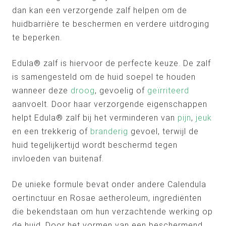
dan kan een verzorgende zalf helpen om de
huidbarrière te beschermen en verdere uitdroging
te beperken.
Edula® zalf is hiervoor de perfecte keuze. De zalf
is samengesteld om de huid soepel te houden
wanneer deze
droog
, gevoelig of
geïrriteerd
aanvoelt. Door haar verzorgende eigenschappen
helpt Edula® zalf bij het verminderen van
pijn
,
jeuk
en een trekkerig of
branderig
gevoel, terwijl de
huid tegelijkertijd wordt beschermd tegen
invloeden van buitenaf.
De unieke formule bevat onder andere Calendula
oertinctuur en Rosae aetheroleum, ingrediënten
die bekendstaan om hun verzachtende werking op
de huid. Door het vormen van een beschermend