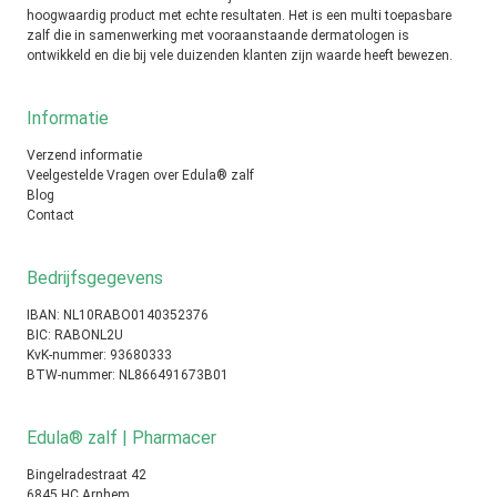
hoogwaardig product met echte resultaten. Het is een multi toepasbare
zalf die in samenwerking met vooraanstaande dermatologen is
ontwikkeld en die bij vele duizenden klanten zijn waarde heeft bewezen.
Informatie
Verzend informatie
Veelgestelde Vragen over Edula® zalf
Blog
Contact
Bedrijfsgegevens
IBAN: NL10RABO0140352376
BIC: RABONL2U
KvK-nummer: 93680333
BTW-nummer: NL866491673B01
Edula® zalf | Pharmacer
Bingelradestraat 42
6845 HC Arnhem