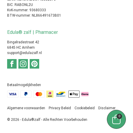
BIC: RABONL2U
KvK-nummer: 93680333
BTW-nummer: NL866491673B01
Edula® zalf | Pharmacer
Bingelradestraat 42
6845 HC Arnhem
support@edulazalf.nl
Betaalmogelijkheden
Algemene voorwaarden
Privacy Beleid
Cookiebeleid
Disclaimer
0
© 2026 - Edula®zalf - Alle Rechten Voorbehouden