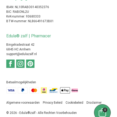
IBAN: NL10RABO0140352376
BIC: RABONL2U
KvK-nummer: 93680333
BTW-nummer: NL866491673B01
Edula® zalf | Pharmacer
Bingelradestraat 42
6845 HC Arnhem
support@edulazalf.nl
Betaalmogelijkheden
Algemene voorwaarden
Privacy Beleid
Cookiebeleid
Disclaimer
0
© 2026 - Edula®zalf - Alle Rechten Voorbehouden