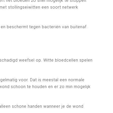
rt het bloeden zo snel mogelijk te stoppen.
et stollingseiwitten een soort netwerk
en en beschermt tegen bacteriën van buitenaf.
beschadigd weefsel op. Witte bloedcellen spelen
egelmatig voor. Dat is meestal een normale
e wond schoon te houden en er zo min mogelijk
 alleen schone handen wanneer je de wond