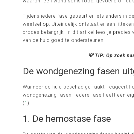
waarom een wond soms rood, gevoelig of jeuker
Tijdens iedere fase gebeurt er iets anders in 
weefsel op. Uiteindelijk ontstaat er een litte
proces belangrijk. In dit artikel lees je preci
van de huid goed te ondersteunen.
💡 TIP: Op zoek na
De wondgenezing fasen uit
Wanneer de huid beschadigd raakt, reageert het
wondgenezing fasen. Iedere fase heeft een eig
(
1
)
1. De hemostase fase