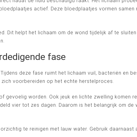
rect nadat de huid beschadigd raakt. Het lichaam probee
oedplaatjes actief. Deze bloedplaatjes vormen samen m
ed. Dit helpt het lichaam om de wond tijdelijk af te sluit
n.
erdedigende fase
 Tijdens deze fase ruimt het lichaam vuil, bacteriën en 
id zich voorbereiden op het echte herstelproces.
of gevoelig worden. Ook jeuk en lichte zwelling komen r
ddeld vier tot zes dagen. Daarom is het belangrijk om d
orzichtig te reinigen met lauw water. Gebruik daarnaast