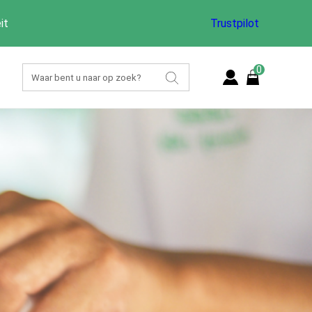
it
Trustpilot
0