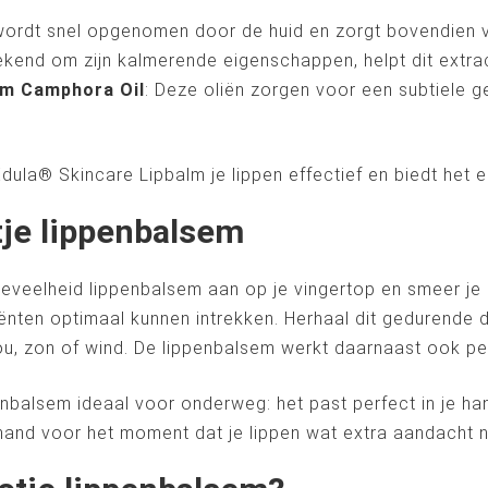
 wordt snel opgenomen door de huid en zorgt bovendien v
ekend om zijn kalmerende eigenschappen, helpt dit extract
m Camphora Oil
: Deze oliën zorgen voor een subtiele
Edula® Skincare Lipbalm je lippen effectief en biedt het
tje lippenbalsem
oeveelheid lippenbalsem aan op je vingertop en smeer je h
ënten optimaal kunnen intrekken. Herhaal dit gedurende 
kou, zon of wind. De lippenbalsem werkt daarnaast ook 
nbalsem ideaal voor onderweg: het past perfect in je han
e hand voor het moment dat je lippen wat extra aandacht 