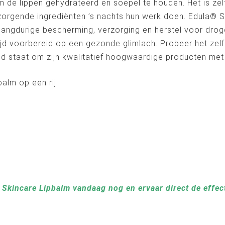
 de lippen gehydrateerd en soepel te houden. Het is ze
orgende ingrediënten ’s nachts hun werk doen. Edula® S
 langdurige bescherming, verzorging en herstel voor droge
ijd voorbereid op een gezonde glimlach. Probeer het zel
nd staat om zijn kwalitatief hoogwaardige producten met 
alm op een rij:
s
Skincare Lipbalm vandaag nog en ervaar direct de effec