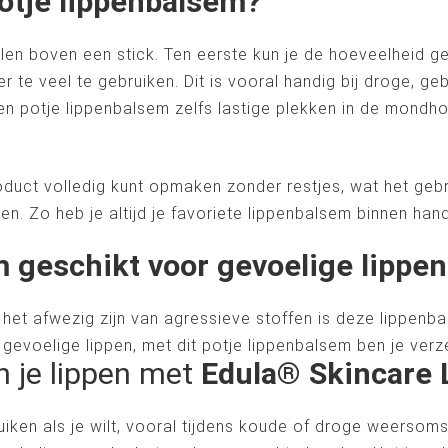
otje lippenbalsem?
en boven een stick. Ten eerste kun je de hoeveelheid g
 te veel te gebruiken. Dit is vooral handig bij droge, geb
en potje lippenbalsem zelfs lastige plekken in de mondh
oduct volledig kunt opmaken zonder restjes, wat het gebr
bben. Zo heb je altijd je favoriete lippenbalsem binnen h
m geschikt voor gevoelige lippen
n het afwezig zijn van agressieve stoffen is deze lippenba
gevoelige lippen, met dit potje lippenbalsem ben je verz
n je lippen met
Edula® Skincare 
uiken als je wilt, vooral tijdens koude of droge weerso