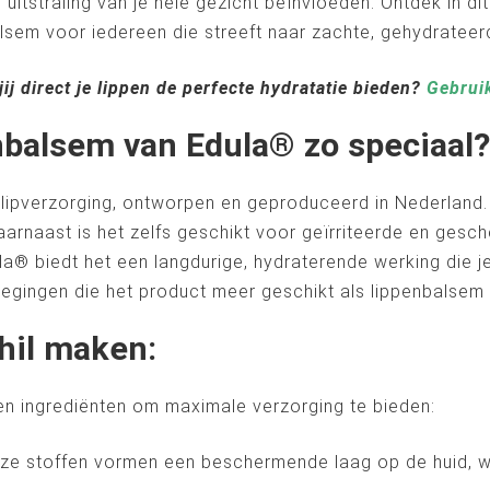
uitstraling van je hele gezicht beïnvloeden. Ontdek in d
lsem voor iedereen die streeft naar zachte, gehydrateer
jij direct je lippen de perfecte hydratatie bieden?
Gebrui
nbalsem van Edula® zo speciaal?
ipverzorging, ontworpen en geproduceerd in Nederland. D
aarnaast is het zelfs geschikt voor geïrriteerde en ge
la® biedt het een langdurige, hydraterende werking die j
egingen die het product meer geschikt als lippenbalsem
hil maken:
en ingrediënten om maximale verzorging te bieden:
eze stoffen vormen een beschermende laag op de huid, 