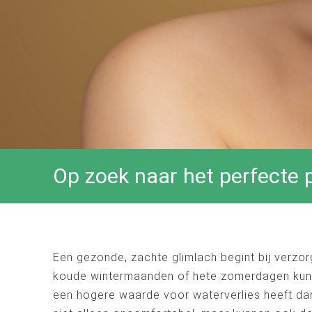
Op zoek naar het perfecte 
Een gezonde, zachte glimlach begint bij verzo
koude wintermaanden of hete zomerdagen kunne
een hogere waarde voor waterverlies heeft dan 