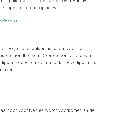
it blog alles wat je moet weten over Edula®
de lippen, elke dag opnieuw.
k deze >>
it potje lippenbalsem is ideaal voor het
scheurde mondhoeken. Door de combinatie van
e lippen soepel en zacht maakt. Deze lipbalm is
 maken.
waardoor vochtverlies wordt voorkomen en de