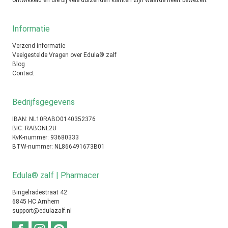
ontwikkeld en die bij vele duizenden klanten zijn waarde heeft bewezen.
Informatie
Verzend informatie
Veelgestelde Vragen over Edula® zalf
Blog
Contact
Bedrijfsgegevens
IBAN: NL10RABO0140352376
BIC: RABONL2U
KvK-nummer: 93680333
BTW-nummer: NL866491673B01
Edula® zalf | Pharmacer
Bingelradestraat 42
6845 HC Arnhem
support@edulazalf.nl