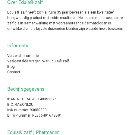
Over Edula® zalf
Edula® zalf heeft zich al ruim 35 jaar bewezen als een kwalitatief
hoogwaardig product met echte resultaten. Het is een multi toepasbare
zalf die in samenwerking met vooraanstaande dermatologen is
ontwikkeld en die bij vele duizenden klanten zijn waarde heeft bewezen.
Informatie
Verzend informatie
Veelgestelde Vragen over Edula® zalf
Blog
Contact
Bedrijfsgegevens
IBAN: NL10RABO0140352376
BIC: RABONL2U
KvK-nummer: 93680333
BTW-nummer: NL866491673B01
Edula® zalf | Pharmacer