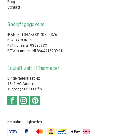
Blog
Contact
Bedrijfsgegevens
IBAN: NL10RABO0140352376
BIC: RABONL2U
KvK-nummer: 93680333
BTW-nummer: NL866491673B01
Edula® zalf | Pharmacer
Bingelradestraat 42
6845 HC Arnhem
support@edulazalf.nl
Betaalmogelijkheden