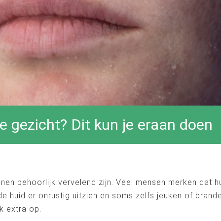
 je gezicht? Dit kun je eraan doen
nnen behoorlijk vervelend zijn. Veel mensen merken dat h
de huid er onrustig uitzien en soms zelfs jeuken of bran
k extra op.