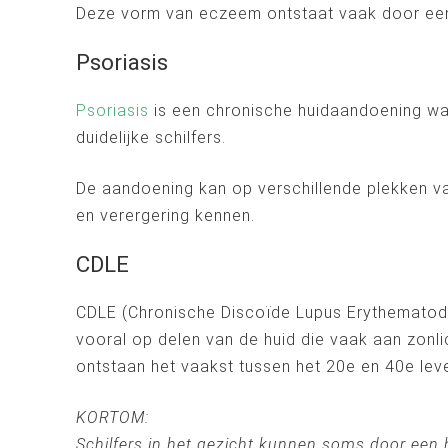
Deze vorm van eczeem ontstaat vaak door een c
Psoriasis
Psoriasis
is een chronische huidaandoening wa
duidelijke schilfers.
De aandoening kan op verschillende plekken va
en verergering kennen.
CDLE
CDLE (Chronische Discoïde Lupus Erythematodes
vooral op delen van de huid die vaak aan zonl
ontstaan het vaakst tussen het 20e en 40e lev
KORTOM:
Schilfers in het gezicht kunnen soms door een 