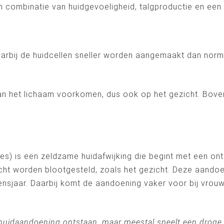
ombinatie van huidgevoeligheid, talgproductie en een g
arbij de huidcellen sneller worden aangemaakt dan norm
n het lichaam voorkomen, dus ook op het gezicht. Boven
) is een zeldzame huidafwijking die begint met een onts
icht worden blootgesteld, zoals het gezicht. Deze aando
ensjaar. Daarbij komt de aandoening vaker voor bij vrou
huidaandoening ontstaan, maar meestal speelt een droge h