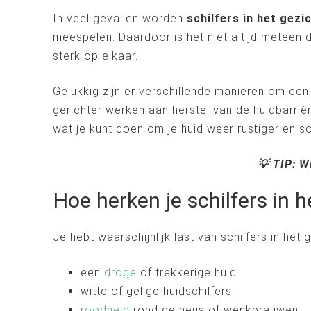
In veel gevallen worden
schilfers in het gezi
meespelen. Daardoor is het niet altijd meteen 
sterk op elkaar.
Gelukkig zijn er verschillende manieren om een 
gerichter werken aan herstel van de huidbarriè
wat je kunt doen om je huid weer rustiger en s
💡 TIP: Wi
Hoe herken je schilfers in h
Je hebt waarschijnlijk last van schilfers in he
een
droge
of trekkerige huid
witte of gelige huidschilfers
roodheid
rond de neus of wenkbrauwen