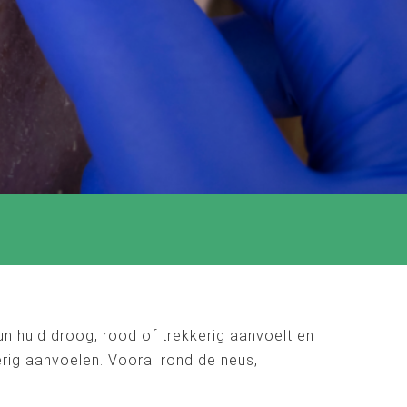
un huid droog, rood of trekkerig aanvoelt en
derig aanvoelen. Vooral rond de neus,