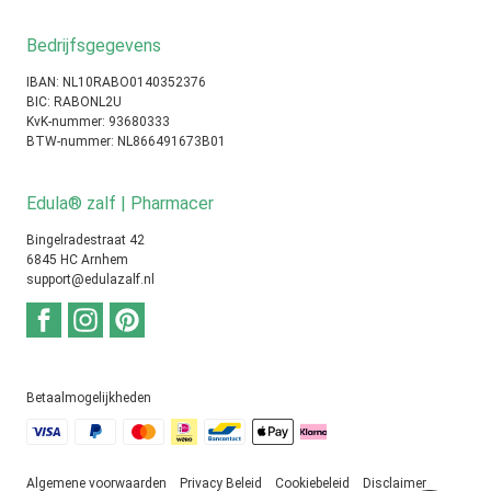
Bedrijfsgegevens
IBAN: NL10RABO0140352376
BIC: RABONL2U
KvK-nummer: 93680333
BTW-nummer: NL866491673B01
Edula® zalf | Pharmacer
Bingelradestraat 42
6845 HC Arnhem
support@edulazalf.nl
Betaalmogelijkheden
Algemene voorwaarden
Privacy Beleid
Cookiebeleid
Disclaimer