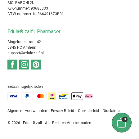
BIC: RABONL2U
KvK-nummer: 93680333
BTW-nummer: NL866491673B01
Edula® zalf | Pharmacer
Bingelradestraat 42
6845 HC Arnhem
support@edulazalf.nl
Betaalmogelijkheden
Algemene voorwaarden
Privacy Beleid
Cookiebeleid
Disclaimer
0
© 2026 - Edula®zalf - Alle Rechten Voorbehouden