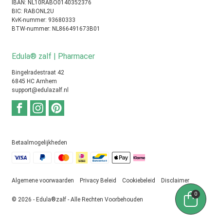
IBAN: NL10RABO0140352376
BIC: RABONL2U
KvK-nummer: 93680333
BTW-nummer: NL866491673B01
Edula® zalf | Pharmacer
Bingelradestraat 42
6845 HC Arnhem
support@edulazalf.nl
Betaalmogelijkheden
Algemene voorwaarden
Privacy Beleid
Cookiebeleid
Disclaimer
0
© 2026 - Edula®zalf - Alle Rechten Voorbehouden