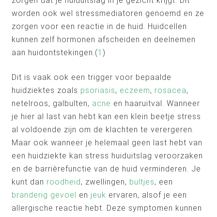
zorgen dat je huiduitslag in je gezicht krijgt. Dit
worden ook wel stressmediatoren genoemd en ze
zorgen voor een reactie in de huid. Huidcellen
kunnen zelf hormonen afscheiden en deelnemen
aan huidontstekingen.(
1
)
Dit is vaak ook een trigger voor bepaalde
huidziektes zoals
psoriasis
,
eczeem
,
rosacea
,
netelroos, galbulten,
acne
en haaruitval. Wanneer
je hier al last van hebt kan een klein beetje stress
al voldoende zijn om de klachten te verergeren.
Maar ook wanneer je helemaal geen last hebt van
een huidziekte kan stress huiduitslag veroorzaken
en de barrièrefunctie van de huid verminderen. Je
kunt dan
roodheid
, zwellingen,
bultjes
, een
branderig gevoel
en
jeuk
ervaren, alsof je een
allergische reactie hebt. Deze symptomen kunnen