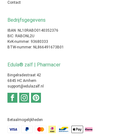
Contact
Bedrijfsgegevens
IBAN: NL10RABO0140352376
BIC: RABONL2U
KvK-nummer: 93680333
BTW-nummer: NL866491673B01
Edula® zalf | Pharmacer
Bingelradestraat 42
6845 HC Arnhem
support@edulazalf.nl
Betaalmogelijkheden