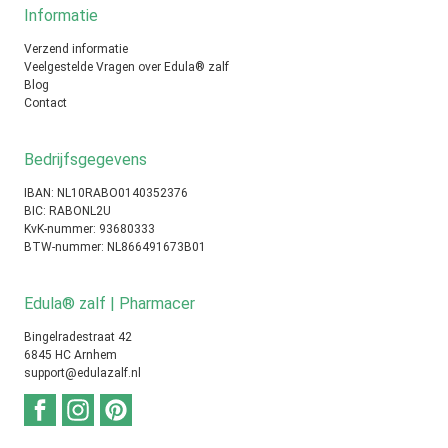
Informatie
Verzend informatie
Veelgestelde Vragen over Edula® zalf
Blog
Contact
Bedrijfsgegevens
IBAN: NL10RABO0140352376
BIC: RABONL2U
KvK-nummer: 93680333
BTW-nummer: NL866491673B01
Edula® zalf | Pharmacer
Bingelradestraat 42
6845 HC Arnhem
support@edulazalf.nl