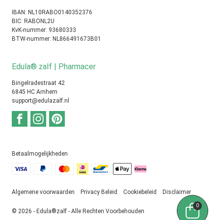
IBAN: NL10RABO0140352376
BIC: RABONL2U
KvK-nummer: 93680333
BTW-nummer: NL866491673B01
Edula® zalf | Pharmacer
Bingelradestraat 42
6845 HC Arnhem
support@edulazalf.nl
Betaalmogelijkheden
Algemene voorwaarden
Privacy Beleid
Cookiebeleid
Disclaimer
0
© 2026 - Edula®zalf - Alle Rechten Voorbehouden