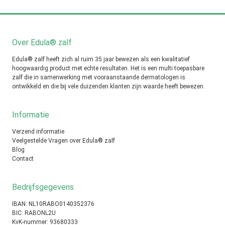
Over Edula® zalf
Edula® zalf heeft zich al ruim 35 jaar bewezen als een kwalitatief
hoogwaardig product met echte resultaten. Het is een multi toepasbare
zalf die in samenwerking met vooraanstaande dermatologen is
ontwikkeld en die bij vele duizenden klanten zijn waarde heeft bewezen.
Informatie
Verzend informatie
Veelgestelde Vragen over Edula® zalf
Blog
Contact
Bedrijfsgegevens
IBAN: NL10RABO0140352376
BIC: RABONL2U
KvK-nummer: 93680333