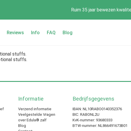
Ruim 35 jaar bewezen kwalite
Reviews
Info
FAQ
Blog
ional stuffs.
ional stuffs.
Informatie
Bedrijfsgegevens
ief
Verzend informatie
IBAN: NL10RABO0140352376
Veelgestelde Vragen
BIC: RABONL2U
over Edula® zalf
KvK-nummer: 93680333
Blog
BTW-nummer: NL866491673B01