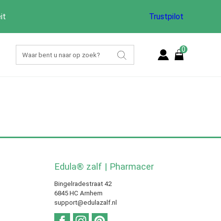
it
Trustpilot
0
Edula® zalf | Pharmacer
Bingelradestraat 42
6845 HC Arnhem
support@edulazalf.nl