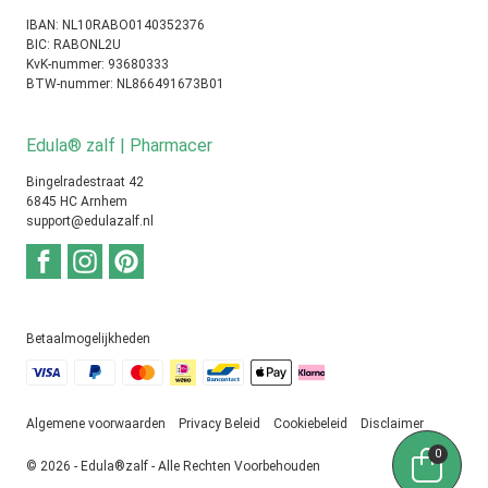
IBAN: NL10RABO0140352376
BIC: RABONL2U
KvK-nummer: 93680333
BTW-nummer: NL866491673B01
Edula® zalf | Pharmacer
Bingelradestraat 42
6845 HC Arnhem
support@edulazalf.nl
Betaalmogelijkheden
Algemene voorwaarden
Privacy Beleid
Cookiebeleid
Disclaimer
0
© 2026 - Edula®zalf - Alle Rechten Voorbehouden