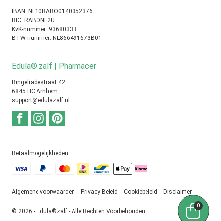
IBAN: NL10RABO0140352376
BIC: RABONL2U
KvK-nummer: 93680333
BTW-nummer: NL866491673B01
Edula® zalf | Pharmacer
Bingelradestraat 42
6845 HC Arnhem
support@edulazalf.nl
Betaalmogelijkheden
Algemene voorwaarden
Privacy Beleid
Cookiebeleid
Disclaimer
0
© 2026 - Edula®zalf - Alle Rechten Voorbehouden