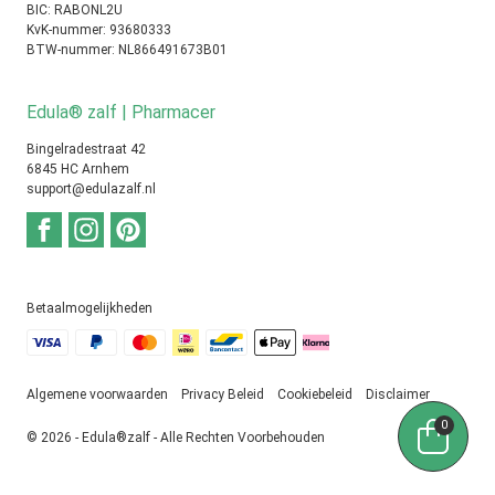
BIC: RABONL2U
KvK-nummer: 93680333
BTW-nummer: NL866491673B01
Edula® zalf | Pharmacer
Bingelradestraat 42
6845 HC Arnhem
support@edulazalf.nl
Betaalmogelijkheden
Algemene voorwaarden
Privacy Beleid
Cookiebeleid
Disclaimer
0
© 2026 - Edula®zalf - Alle Rechten Voorbehouden