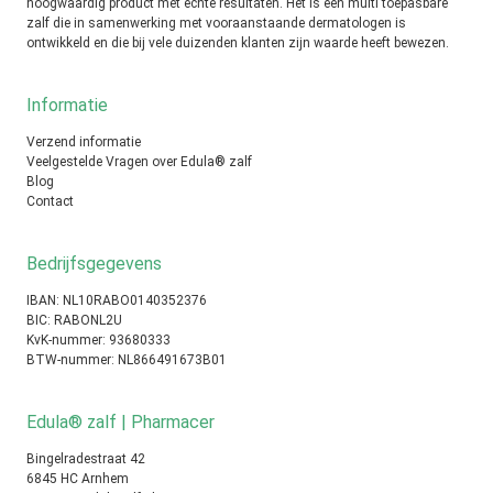
hoogwaardig product met echte resultaten. Het is een multi toepasbare
zalf die in samenwerking met vooraanstaande dermatologen is
ontwikkeld en die bij vele duizenden klanten zijn waarde heeft bewezen.
Informatie
Verzend informatie
Veelgestelde Vragen over Edula® zalf
Blog
Contact
Bedrijfsgegevens
IBAN: NL10RABO0140352376
BIC: RABONL2U
KvK-nummer: 93680333
BTW-nummer: NL866491673B01
Edula® zalf | Pharmacer
Bingelradestraat 42
6845 HC Arnhem