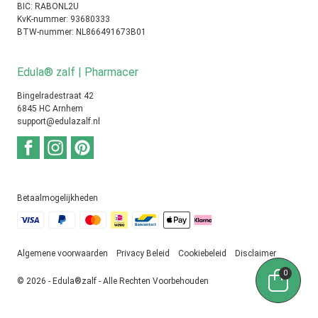
BIC: RABONL2U
KvK-nummer: 93680333
BTW-nummer: NL866491673B01
Edula® zalf | Pharmacer
Bingelradestraat 42
6845 HC Arnhem
support@edulazalf.nl
Betaalmogelijkheden
Algemene voorwaarden
Privacy Beleid
Cookiebeleid
Disclaimer
0
© 2026 - Edula®zalf - Alle Rechten Voorbehouden