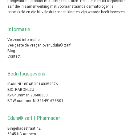
hoogwaardig product met echte resultaten. Het is een multi toepasbare
zalf die in samenwerking met vooraanstaande dermatologen is
ontwikkeld en die bij vele duizenden klanten zijn waarde heeft bewezen.
Informatie
Verzend informatie
Veelgestelde Vragen over Edula® zalf
Blog
Contact
Bedrijfsgegevens
IBAN: NL10RABO0140352376
BIC: RABONL2U
KvK-nummer: 93680333
BTW-nummer: NL866491673B01
Edula® zalf | Pharmacer
Bingelradestraat 42
6845 HC Arnhem