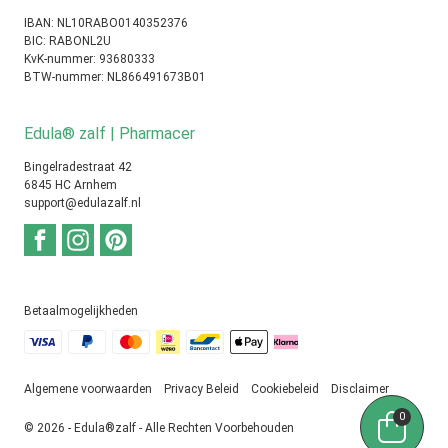
IBAN: NL10RABO0140352376
BIC: RABONL2U
KvK-nummer: 93680333
BTW-nummer: NL866491673B01
Edula® zalf | Pharmacer
Bingelradestraat 42
6845 HC Arnhem
support@edulazalf.nl
Betaalmogelijkheden
Algemene voorwaarden
Privacy Beleid
Cookiebeleid
Disclaimer
0
© 2026 - Edula®zalf - Alle Rechten Voorbehouden