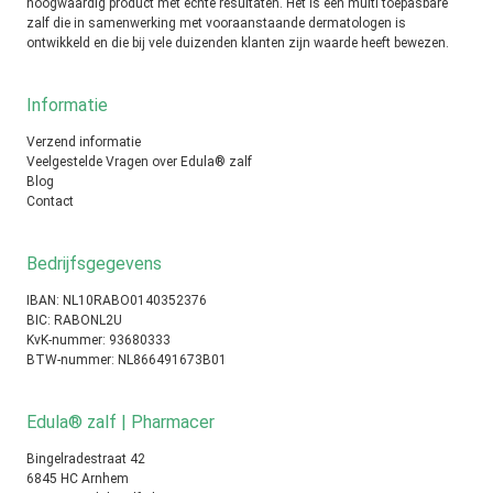
hoogwaardig product met echte resultaten. Het is een multi toepasbare
zalf die in samenwerking met vooraanstaande dermatologen is
ontwikkeld en die bij vele duizenden klanten zijn waarde heeft bewezen.
Informatie
Verzend informatie
Veelgestelde Vragen over Edula® zalf
Blog
Contact
Bedrijfsgegevens
IBAN: NL10RABO0140352376
BIC: RABONL2U
KvK-nummer: 93680333
BTW-nummer: NL866491673B01
Edula® zalf | Pharmacer
Bingelradestraat 42
6845 HC Arnhem