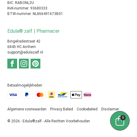
BIC: RABONL2U
KvK-nummer: 93680333
BTW-nummer: NL866491673B01
Edula® zalf | Pharmacer
Bingelradestraat 42
6845 HC Arnhem
support@edulazalf.nl
Betaalmogelijkheden
Algemene voorwaarden
Privacy Beleid
Cookiebeleid
Disclaimer
0
© 2026 - Edula®zalf - Alle Rechten Voorbehouden