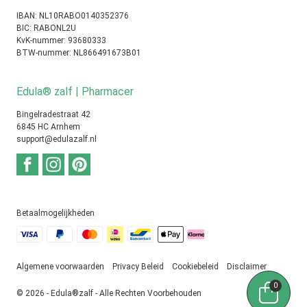
IBAN: NL10RABO0140352376
BIC: RABONL2U
KvK-nummer: 93680333
BTW-nummer: NL866491673B01
Edula® zalf | Pharmacer
Bingelradestraat 42
6845 HC Arnhem
support@edulazalf.nl
Betaalmogelijkheden
Algemene voorwaarden
Privacy Beleid
Cookiebeleid
Disclaimer
0
© 2026 - Edula®zalf - Alle Rechten Voorbehouden