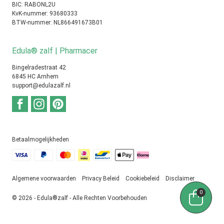
BIC: RABONL2U
KvK-nummer: 93680333
BTW-nummer: NL866491673B01
Edula® zalf | Pharmacer
Bingelradestraat 42
6845 HC Arnhem
support@edulazalf.nl
Betaalmogelijkheden
Algemene voorwaarden
Privacy Beleid
Cookiebeleid
Disclaimer
0
© 2026 - Edula®zalf - Alle Rechten Voorbehouden