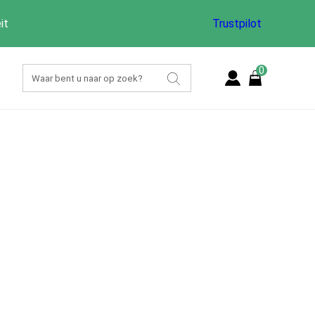
it
Trustpilot
0