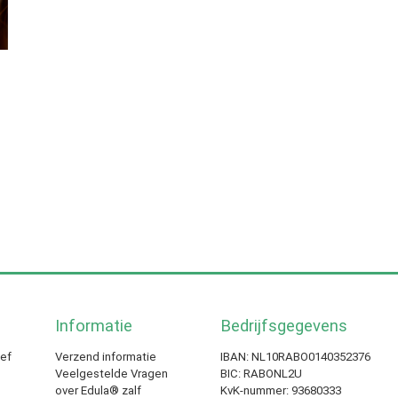
Informatie
Bedrijfsgegevens
ief
Verzend informatie
IBAN: NL10RABO0140352376
Veelgestelde Vragen
BIC: RABONL2U
over Edula® zalf
KvK-nummer: 93680333