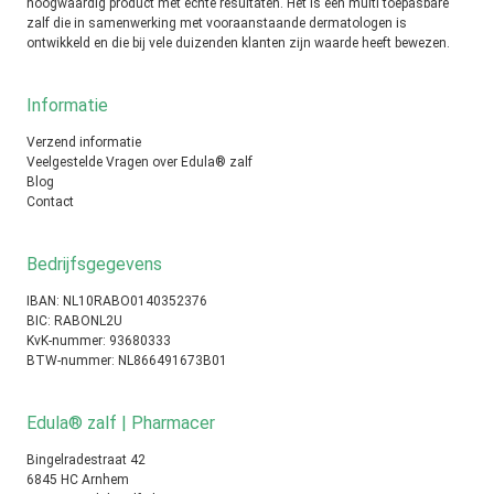
hoogwaardig product met echte resultaten. Het is een multi toepasbare
zalf die in samenwerking met vooraanstaande dermatologen is
ontwikkeld en die bij vele duizenden klanten zijn waarde heeft bewezen.
Informatie
Verzend informatie
Veelgestelde Vragen over Edula® zalf
Blog
Contact
Bedrijfsgegevens
IBAN: NL10RABO0140352376
BIC: RABONL2U
KvK-nummer: 93680333
BTW-nummer: NL866491673B01
Edula® zalf | Pharmacer
Bingelradestraat 42
6845 HC Arnhem