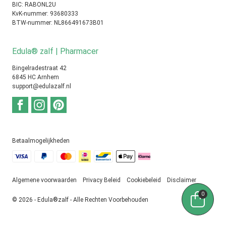
BIC: RABONL2U
KvK-nummer: 93680333
BTW-nummer: NL866491673B01
Edula® zalf | Pharmacer
Bingelradestraat 42
6845 HC Arnhem
support@edulazalf.nl
Betaalmogelijkheden
Algemene voorwaarden
Privacy Beleid
Cookiebeleid
Disclaimer
0
© 2026 - Edula®zalf - Alle Rechten Voorbehouden